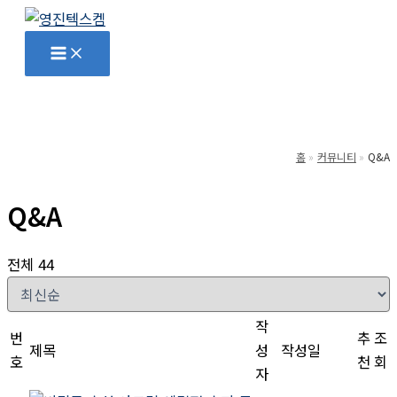
콘
텐
Main
Menu
츠
로
건
너
홈
커뮤니티
Q&A
뛰
기
Q&A
전체 44
작
번
추
조
제목
성
작성일
호
천
회
자