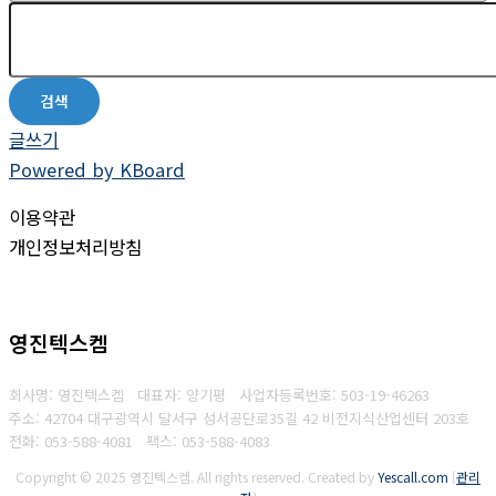
검색
글쓰기
Powered by KBoard
이용약관
개인정보처리방침
영진텍스켐
회사명: 영진텍스켐 대표자: 양기평
사업자등록번호:
503-19-46263
주소: 42704 대구광역시 달서구 성서공단로35길 42 비전지식산업센터 203호
전화: 053-588-4081
팩스:
053-588-4083
Copyright © 2025 영진텍스켐. All rights reserved.
Created by
Yescall.com
[
관리