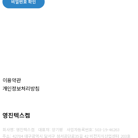
비밀번호 확인
이용약관
개인정보처리방침
영진텍스켐
회사명: 영진텍스켐 대표자: 양기평
사업자등록번호:
503-19-46263
주소: 42704 대구광역시 달서구 성서공단로35길 42 비전지식산업센터 203호